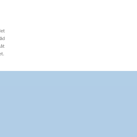
det
råd
Låt
et.