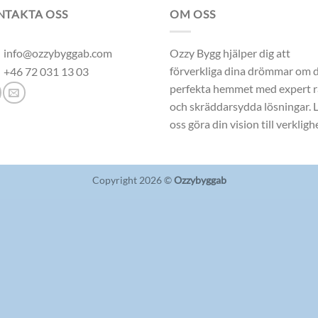
NTAKTA OSS
OM OSS
info@ozzybyggab.com
Ozzy Bygg hjälper dig att
förverkliga dina drömmar om 
+46 72 031 13 03
perfekta hemmet med expert 
och skräddarsydda lösningar. 
oss göra din vision till verkligh
Copyright 2026 ©
Ozzybyggab