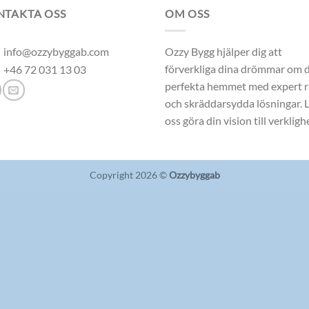
NTAKTA OSS
OM OSS
info@ozzybyggab.com
Ozzy Bygg hjälper dig att
förverkliga dina drömmar om 
+46 72 031 13 03
perfekta hemmet med expert 
och skräddarsydda lösningar. 
oss göra din vision till verkligh
Copyright 2026 ©
Ozzybyggab