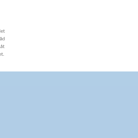
det
råd
Låt
et.